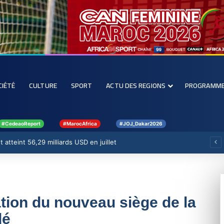
CIÉTÉ
CULTURE
SPORT
ACTU DES REGIONS
PROGRAMM
#CedeaoReport
#MarocAfrica
#JOJ_Dakar2026
 atteint 56,29 milliards USD en juillet
tion du nouveau siège de la
dé