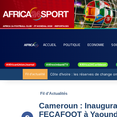
ACCUEIL
POLITIQUE
ECONOMIE
SO
#AfricanUnionJournal
#AfreximbankTV
#Africa24Caribbean
Fil d'actualité
Côte d’Ivoire : les réserves de change ont
Fil d'Actualités
Cameroun : Inaugura
FECAFOOT à Yaoun