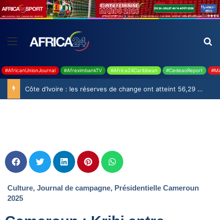
#AfricanUnionJournal
#AfreximbankTV
#Africa24Caribbean
#CedeaoReport
#Ma
Côte d’Ivoire : les réserves de change ont atteint 56,29 milliards USD en juillet
Culture
,
Journal de campagne
,
Présidentielle Cameroun
2025