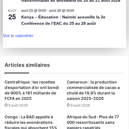
transfrontalier au Botswana du 20 au 21 août 2026
août 25 @ 0h00
-
août 28 @ 0h00
AOÛT
25
Kenya – Éducation : Nairobi accueille la 2e
Conférence de l’EAC du 25 au 28 août
Voir le calendrier
Articles similaires
Centrafrique : les recettes
Cameroun : la production
d’exportation d’or ont bondi
commercialisée de cacao a
de 900% à 181 milliards de
chuté de 19,9% durant la
FCFA en 2025
saison 2025-2026
9 août 2026
9 août 2026
Congo : La BAD appelle à
Afrique du Sud : Plus de 77
réduire les exonérations
000 ressortissants sans
fiscales qui absorbent 15%
papiers rapatriés