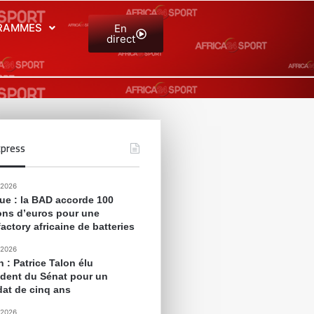
RAMMES
En
direct
press
 2026
que : la BAD accorde 100
ions d’euros pour une
actory africaine de batteries
 2026
 : Patrice Talon élu
ident du Sénat pour un
at de cinq ans
 2026