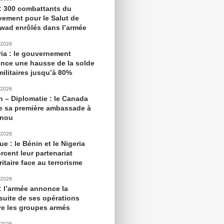
 : 300 combattants du
ement pour le Salut de
awad enrôlés dans l’armée
 2026
ria : le gouvernement
nce une hausse de la solde
militaires jusqu’à 80%
 2026
n – Diplomatie : le Canada
e sa première ambassade à
onou
 2026
ue : le Bénin et le Nigeria
rcent leur partenariat
itaire face au terrorisme
 2026
 : l’armée annonce la
suite de ses opérations
re les groupes armés
 2026