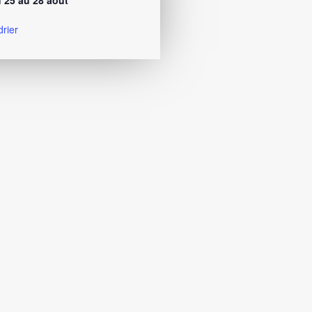
 25 au 28 août
drier