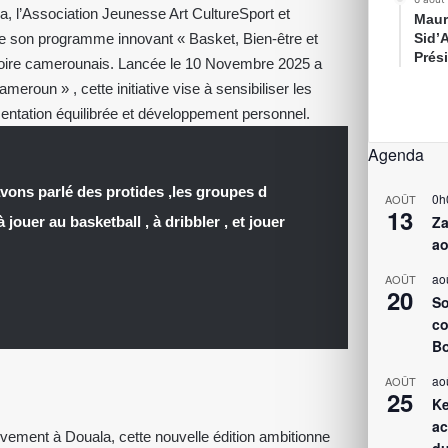
, l’Association Jeunesse Art CultureSport et
Maur
e son programme innovant « Basket, Bien-être et
Sid’
Prés
itoire camerounais. Lancée le 10 Novembre 2025 a
oun » , cette initiative vise à sensibiliser les
mentation équilibrée et développement personnel.
Agenda
vons parlé des protides ,les groupes d
0h
AOÛT
13
Za
ouer au basketball , à dribbler , et jouer
ao
ao
AOÛT
20
So
co
Bo
ao
AOÛT
25
Ke
ac
ivement à Douala, cette nouvelle édition ambitionne