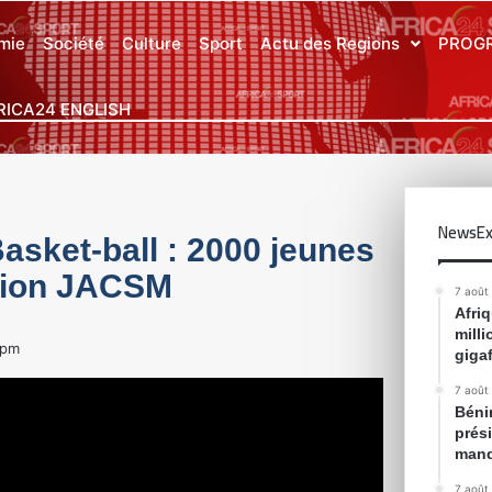
mie
Société
Culture
Sport
Actu des Regions
PROG
RICA24 ENGLISH
NewsEx
sket-ball : 2000 jeunes
ation JACSM
7 août
Afri
mill
 pm
gigaf
7 août
Bénin
prés
mand
7 août