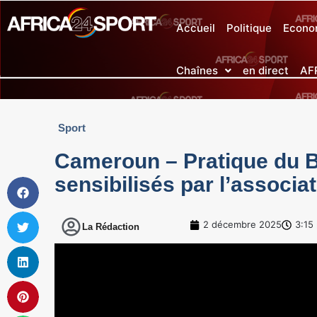
Accueil
Politique
Econo
Chaînes
en direct
AF
Sport
Cameroun – Pratique du Ba
sensibilisés par l’associ
2 décembre 2025
3:15
La Rédaction