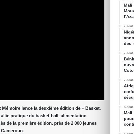
Mali
Mouv
l’Az
7 août
Nigé
anno
des 
7 août
Béni
ouvr
Cot
7 août
Afriq
renfo
sécur
6 août
t Mémoire lance la deuxième édition de « Basket,
Mali
llie pratique du basket-ball, alimentation
pour
ès de la première édition, près de 2 000 jeunes
cont
du Cameroun.
6 août