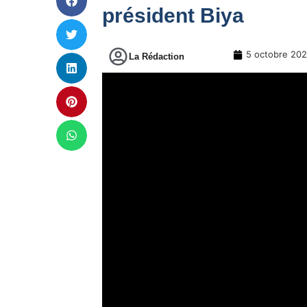
président Biya
5 octobre 20
La Rédaction