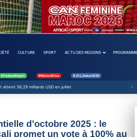
CIÉTÉ
CULTURE
SPORT
ACTU DES REGIONS
PROGRAMM
#CedeaoReport
#MarocAfrica
#JOJ_Dakar2026
 atteint 56,29 milliards USD en juillet
ielle d’octobre 2025 : le
ali promet un vote à 100% au