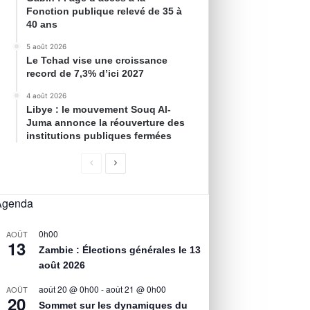
Fonction publique relevé de 35 à
40 ans
5 août 2026
Le Tchad vise une croissance
record de 7,3% d’ici 2027
4 août 2026
Libye : le mouvement Souq Al-
Juma annonce la réouverture des
institutions publiques fermées
Agenda
0h00
AOÛT
13
Zambie : Élections générales le 13
août 2026
août 20 @ 0h00
-
août 21 @ 0h00
AOÛT
20
Sommet sur les dynamiques du