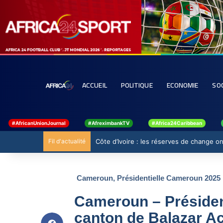
ACCUEIL
POLITIQUE
ECONOMIE
SO
#AfricanUnionJournal
#AfreximbankTV
#Africa24Caribbean
Fil d'actualité
Côte d’Ivoire : les réserves de change ont
Cameroun
,
Présidentielle Cameroun 2025
Cameroun – Président
canton de Balazar Ac