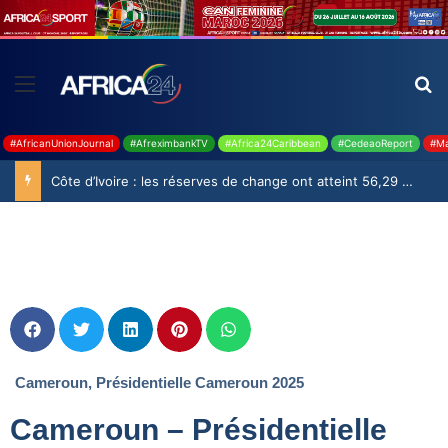
#AfricanUnionJournal
#AfreximbankTV
#Africa24Caribbean
#CedeaoReport
#Ma
Côte d’Ivoire : les réserves de change ont atteint 56,29 milliards USD en juillet
Cameroun
,
Présidentielle Cameroun 2025
Cameroun – Présidentielle