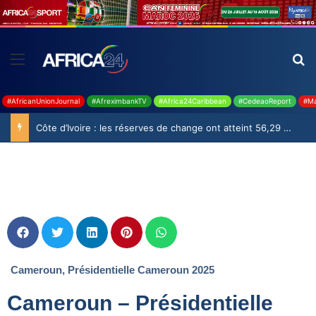
#AfricanUnionJournal
#AfreximbankTV
#Africa24Caribbean
#CedeaoReport
#Ma
Côte d’Ivoire : les réserves de change ont atteint 56,29 milliards USD en juillet
Cameroun
,
Présidentielle Cameroun 2025
Cameroun – Présidentielle