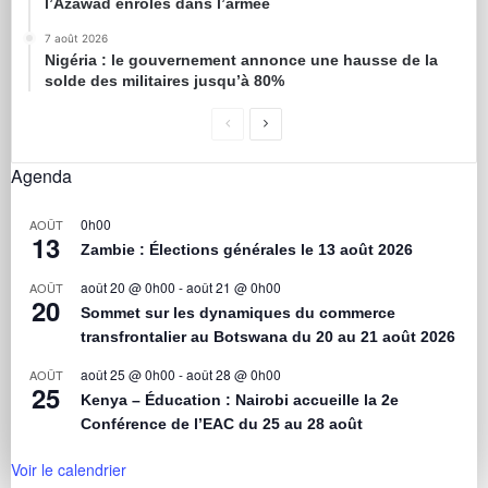
l’Azawad enrôlés dans l’armée
7 août 2026
Nigéria : le gouvernement annonce une hausse de la
solde des militaires jusqu’à 80%
Agenda
0h00
AOÛT
13
Zambie : Élections générales le 13 août 2026
août 20 @ 0h00
-
août 21 @ 0h00
AOÛT
20
Sommet sur les dynamiques du commerce
transfrontalier au Botswana du 20 au 21 août 2026
août 25 @ 0h00
-
août 28 @ 0h00
AOÛT
25
Kenya – Éducation : Nairobi accueille la 2e
Conférence de l’EAC du 25 au 28 août
Voir le calendrier