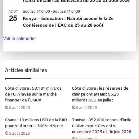
transfrontalier au Botswana du 20 au 21 août 2026
août 25 @ 0h00
-
août 28 @ 0h00
AOÛT
25
Kenya – Éducation : Nairobi accueille la 2e
Conférence de l’EAC du 25 au 28 août
Voir le calendrier
Articles similaires
Côte d’Ivoire : 53,181 milliards
Côte d’Ivoire : les réserves de
de FCFA levés sur le marché
change ont atteint 56,29
financier de l’UMOA
milliards USD en juillet
5 août 2026
5 août 2026
Ghana : 19 millions USD de la BAD
Tunisie : 352 000 tonnes d’huile
pour renforcer la filière rizicole
d’olive exportées entre
novembre 2025 et fin juin 2026
5 août 2026