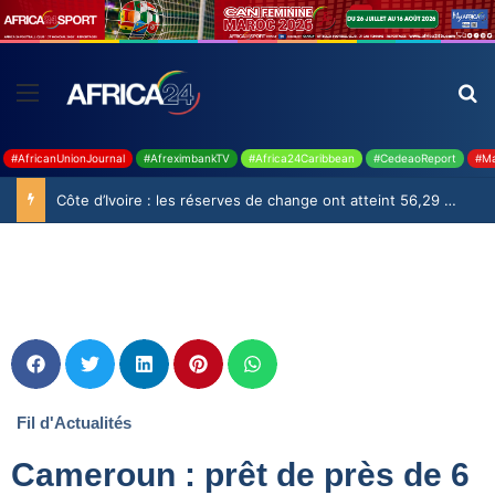
#AfricanUnionJournal
#AfreximbankTV
#Africa24Caribbean
#CedeaoReport
#Ma
Côte d’Ivoire : les réserves de change ont atteint 56,29 milliards USD en juillet
Fil d'Actualités
Cameroun : prêt de près de 6