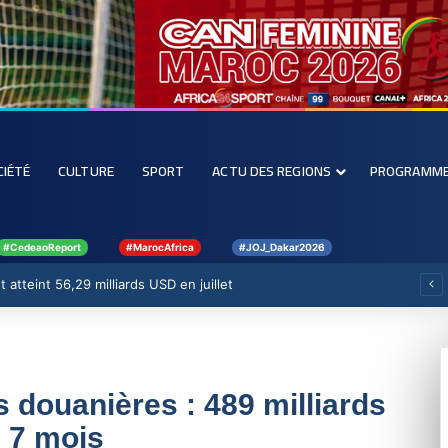
CIÉTÉ
CULTURE
SPORT
ACTU DES REGIONS
PROGRAMM
#CedeaoReport
#MarocAfrica
#JOJ_Dakar2026
 atteint 56,29 milliards USD en juillet
douanières : 489 milliards
 7 mois