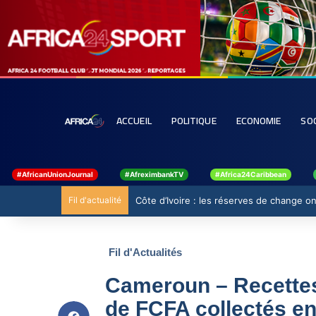
ACCUEIL
POLITIQUE
ECONOMIE
SO
#AfricanUnionJournal
#AfreximbankTV
#Africa24Caribbean
Fil d'actualité
Côte d’Ivoire : les réserves de change ont
Fil d'Actualités
Cameroun – Recettes 
de FCFA collectés en