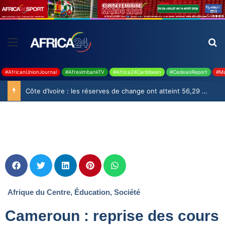
#AfricanUnionJournal
#AfreximbankTV
#Africa24Caribbean
#CedeaoReport
#Ma
Côte d’Ivoire : les réserves de change ont atteint 56,29 milliards USD en juillet
Afrique du Centre
,
Éducation
,
Société
Cameroun : reprise des cours