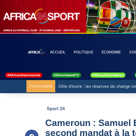
ACCUEIL
POLITIQUE
ECONOMIE
SO
#AfricanUnionJournal
#AfreximbankTV
#Africa24Caribbean
Fil d'actualité
Côte d’Ivoire : les réserves de change ont
Sport 24
Cameroun : Samuel E
second mandat à la t