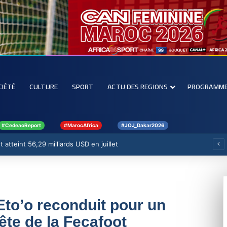
CIÉTÉ
CULTURE
SPORT
ACTU DES REGIONS
PROGRAMM
#CedeaoReport
#MarocAfrica
#JOJ_Dakar2026
 atteint 56,29 milliards USD en juillet
to’o reconduit pour un
ête de la Fecafoot