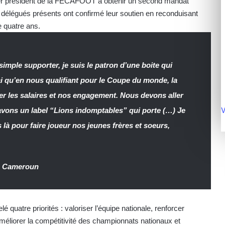
mier président de la FECAFOOT à obtenir un second mandat
délégués présents ont confirmé leur soutien en reconduisant
 quatre ans.
simple supporter, je suis le patron d’une boite qui
rai qu’en nous qualifiant pour le Coupe du monde, la
yer les salaires et nos engagement. Nous devons aller
V
avons un label “Lions indomptables” qui porte (…) Je
là pour faire joueur nos jeunes frères et soeurs,
 – Cameroun
quatre priorités : valoriser l’équipe nationale, renforcer
 améliorer la compétitivité des championnats nationaux et