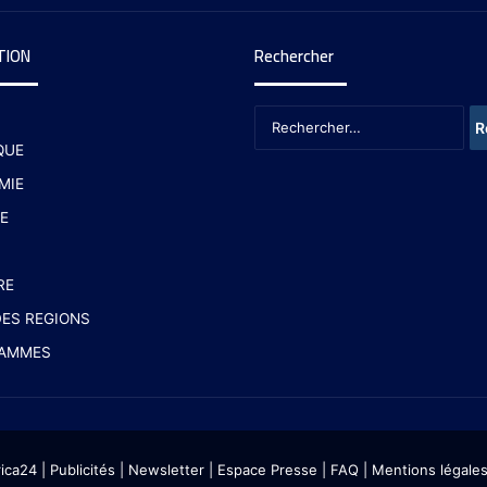
TION
Rechercher
QUE
MIE
E
RE
ES REGIONS
AMMES
rica24
|
Publicités
|
Newsletter
|
Espace Presse
| FAQ
| Mentions légale