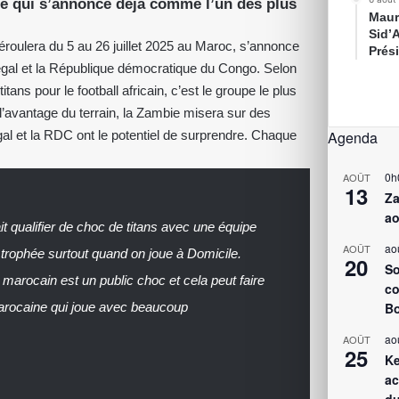
 qui s’annonce déjà comme l’un des plus
Maur
Sid’
éroulera du 5 au 26 juillet 2025 au Maroc, s’annonce
Prés
négal et la République démocratique du Congo. Selon
itans pour le football africain, c’est le groupe le plus
e l’avantage du terrain, la Zambie misera sur des
l et la RDC ont le potentiel de surprendre. Chaque
Agenda
0h
AOÛT
13
Za
ao
t qualifier de choc de titans avec une équipe
ao
AOÛT
 trophée surtout quand on joue à Domicile.
20
So
 marocain est un public choc et cela peut faire
co
arocaine qui joue avec beaucoup
Bo
ao
AOÛT
25
Ke
ac