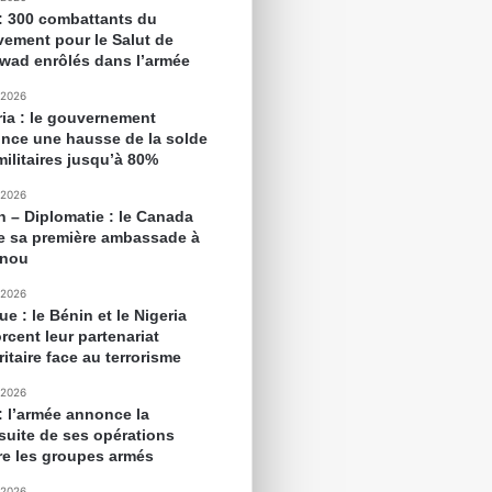
 : 300 combattants du
ement pour le Salut de
awad enrôlés dans l’armée
 2026
ria : le gouvernement
nce une hausse de la solde
militaires jusqu’à 80%
 2026
n – Diplomatie : le Canada
e sa première ambassade à
onou
 2026
ue : le Bénin et le Nigeria
rcent leur partenariat
itaire face au terrorisme
 2026
 : l’armée annonce la
suite de ses opérations
re les groupes armés
 2026