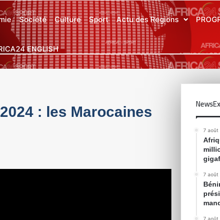
mie
Société
Culture
Sport
Actu des Regions
PROG
RICA24 ENGLISH
NewsEx
2024 : les Marocaines
7 août
Afri
mill
gigaf
7 août
Bénin
prés
mand
7 août