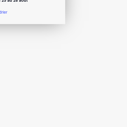
 25 au 28 août
drier