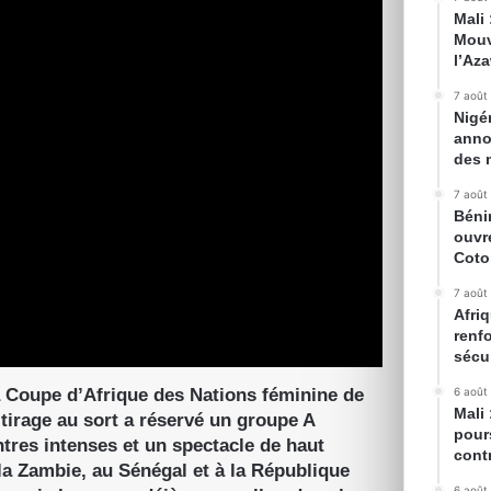
Mali
Mouv
l’Az
7 août
Nigé
anno
des 
7 août
Béni
ouvr
Cot
7 août
Afriq
renfo
sécur
la Coupe d’Afrique des Nations féminine de
6 août
Mali
e tirage au sort a réservé un groupe A
pour
tres intenses et un spectacle de haut
cont
la Zambie, au Sénégal et à la République
6 août