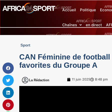
Accueil
Politique
Econo
Chaînes
en direct
AF
Sport
CAN Féminine de football 
favorites du Groupe A
11 juin 2025
8:48 pm
La Rédaction