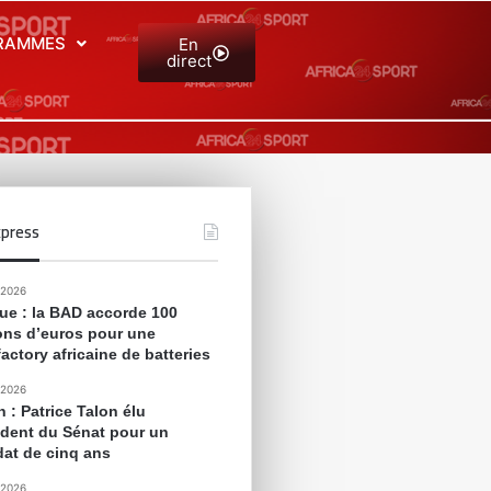
RAMMES
En
direct
press
 2026
que : la BAD accorde 100
ions d’euros pour une
actory africaine de batteries
 2026
 : Patrice Talon élu
ident du Sénat pour un
at de cinq ans
 2026