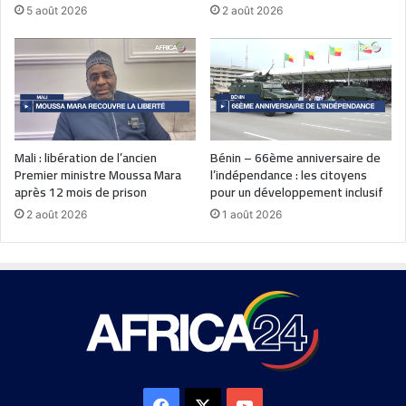
5 août 2026
2 août 2026
Mali : libération de l’ancien
Bénin – 66ème anniversaire de
Premier ministre Moussa Mara
l’indépendance : les citoyens
après 12 mois de prison
pour un développement inclusif
2 août 2026
1 août 2026