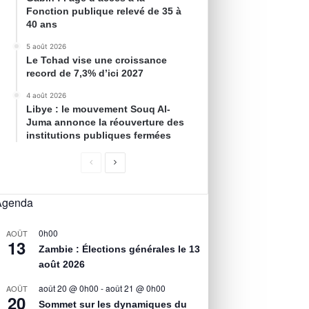
Fonction publique relevé de 35 à
40 ans
5 août 2026
Le Tchad vise une croissance
record de 7,3% d’ici 2027
4 août 2026
Libye : le mouvement Souq Al-
Juma annonce la réouverture des
institutions publiques fermées
Agenda
0h00
AOÛT
13
Zambie : Élections générales le 13
août 2026
août 20 @ 0h00
-
août 21 @ 0h00
AOÛT
20
Sommet sur les dynamiques du