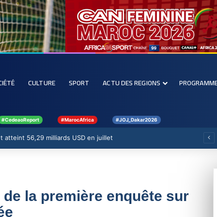
CIÉTÉ
CULTURE
SPORT
ACTU DES REGIONS
PROGRAMM
#CedeaoReport
#MarocAfrica
#JOJ_Dakar2026
 atteint 56,29 milliards USD en juillet
 de la première enquête sur
ée