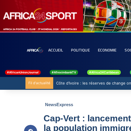
ACCUEIL
POLITIQUE
ECONOMIE
SO
#AfricanUnionJournal
#AfreximbankTV
#Africa24Caribbean
Fil d'actualité
Côte d’Ivoire : les réserves de change ont
NewsExpress
Cap-Vert : lancement
la population immigr