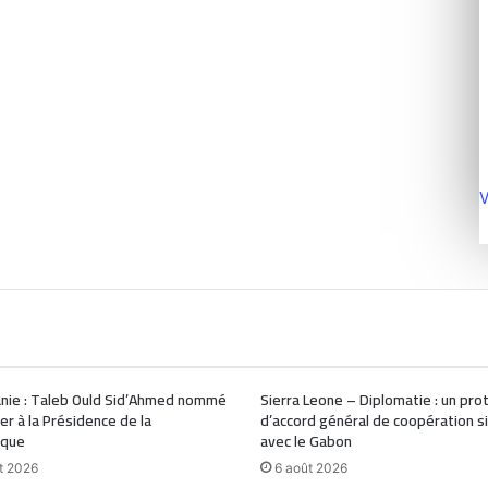
V
nie : Taleb Ould Sid’Ahmed nommé
Sierra Leone – Diplomatie : un pro
ler à la Présidence de la
d’accord général de coopération s
ique
avec le Gabon
t 2026
6 août 2026