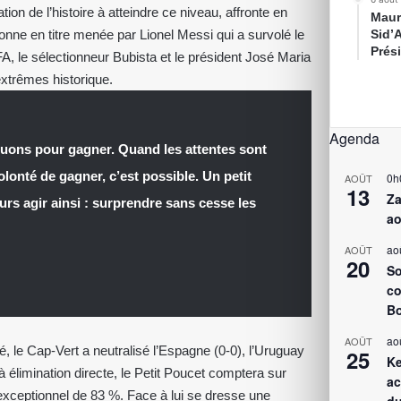
tion de l’histoire à atteindre ce niveau, affronte en
Maur
nne en titre menée par Lionel Messi qui a survolé le
Sid’
Prés
A, le sélectionneur Bubista et le président José Maria
xtrêmes historique.
Agenda
jouons pour gagner. Quand les attentes sont
volonté de gagner, c’est possible. Un petit
0h
AOÛT
13
Za
urs agir ainsi : surprendre sans cesse les
ao
ao
AOÛT
20
So
co
Bo
ao
AOÛT
é, le Cap-Vert a neutralisé l’Espagne (0-0), l’Uruguay
25
Ke
à élimination directe, le Petit Poucet comptera sur
ac
exceptionnel de 83 %. Face à lui se dresse une