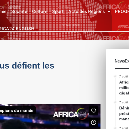
mie
Société
Culture
Sport
Actu des Regions
PROG
RICA24 ENGLISH
NewsEx
us défient les
7 août
Afri
mill
gigaf
7 août
Bénin
prés
mand
7 août