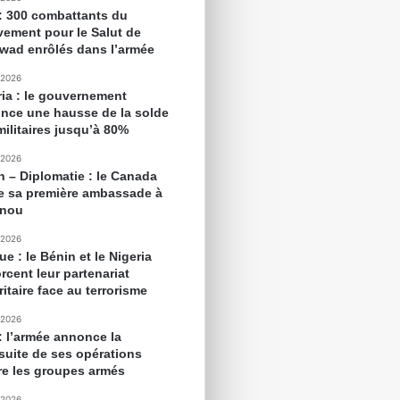
 : 300 combattants du
ement pour le Salut de
awad enrôlés dans l’armée
 2026
ria : le gouvernement
nce une hausse de la solde
militaires jusqu’à 80%
 2026
n – Diplomatie : le Canada
e sa première ambassade à
onou
 2026
ue : le Bénin et le Nigeria
rcent leur partenariat
itaire face au terrorisme
 2026
 : l’armée annonce la
suite de ses opérations
re les groupes armés
 2026