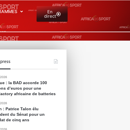
RAMMES
En
direct
press
 2026
que : la BAD accorde 100
ions d’euros pour une
actory africaine de batteries
 2026
 : Patrice Talon élu
ident du Sénat pour un
at de cinq ans
 2026