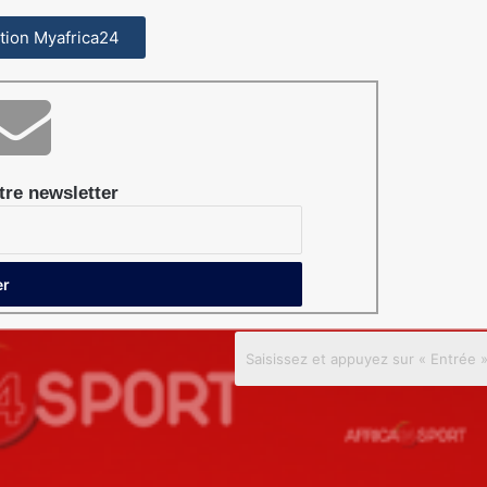
cation Myafrica24
re newsletter