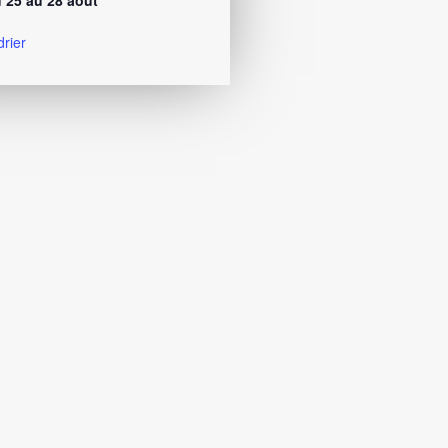
 25 au 28 août
drier