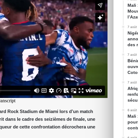
Mali
Mouv
l’Az
7 août
Nigé
anno
des 
7 août
Béni
ouvr
Cot
7 août
Afriq
renfo
sécur
6 août
u Hard Rock Stadium de Miami lors d’un match
Mali
rit dans le cadre des seizièmes de finale, une
pour
nqueur de cette confrontation décrochera une
cont
6 août