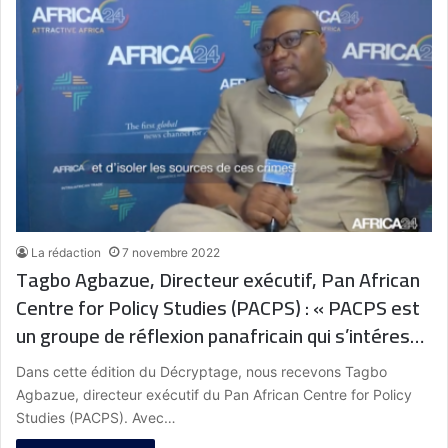
La rédaction
7 novembre 2022
Tagbo Agbazue, Directeur exécutif, Pan African
Centre for Policy Studies (PACPS) : « PACPS est
un groupe de réflexion panafricain qui s’intéresse
à la prospérité du continent en essayant
Dans cette édition du Décryptage, nous recevons Tagbo
d’améliorer la qualité des institutions africaines,
Agbazue, directeur exécutif du Pan African Centre for Policy
tant dans le public que dans le privé »
Studies (PACPS). Avec…