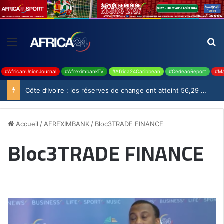
#AfricanUnionJournal
#AfreximbankTV
#Africa24Caribbean
#CedeaoReport
#Ma
Côte d’Ivoire : les réserves de change ont atteint 56,29 milliards USD en juillet
Accueil
/
AFREXIMBANK
/
Bloc3TRADE FINANCE
Bloc3TRADE FINANCE