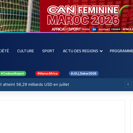
CIÉTÉ
CULTURE
SPORT
ACTU DES REGIONS
PROGRAMM
#CedeaoReport
#MarocAfrica
#JOJ_Dakar2026
 atteint 56,29 milliards USD en juillet