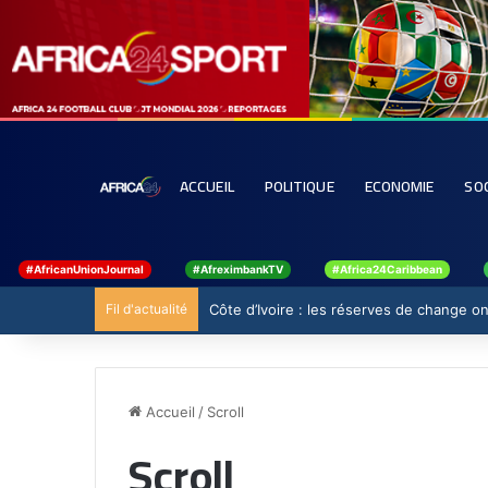
ACCUEIL
POLITIQUE
ECONOMIE
SO
#AfricanUnionJournal
#AfreximbankTV
#Africa24Caribbean
Fil d'actualité
Côte d’Ivoire : les réserves de change ont
Accueil
/
Scroll
Scroll