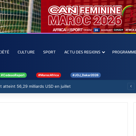
CIÉTÉ
CULTURE
SPORT
ACTU DES REGIONS
PROGRAMM
#CedeaoReport
#MarocAfrica
#JOJ_Dakar2026
 atteint 56,29 milliards USD en juillet