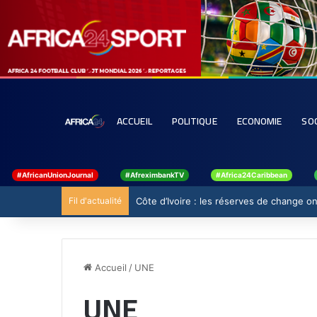
ACCUEIL
POLITIQUE
ECONOMIE
SO
#AfricanUnionJournal
#AfreximbankTV
#Africa24Caribbean
Fil d'actualité
Côte d’Ivoire : les réserves de change ont
Accueil
/
UNE
UNE