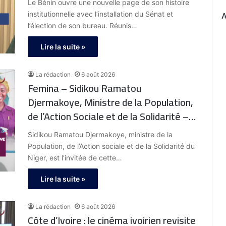
Le Bénin ouvre une nouvelle page de son histoire
institutionnelle avec l’installation du Sénat et
l’élection de son bureau. Réunis…
Lire la suite »
La rédaction
6 août 2026
Femina – Sidikou Ramatou
Djermakoye, Ministre de la Population,
de l’Action Sociale et de la Solidarité –
Niger : « Pour construire une société
Sidikou Ramatou Djermakoye, ministre de la
meilleure, nous devons investir
Population, de l’Action sociale et de la Solidarité du
davantage dans la formation et
Niger, est l’invitée de cette…
l’accompagnement des femmes, afin
Lire la suite »
de leur donner les outils nécessaires
pour s’affirmer, contribuer pleinement
La rédaction
6 août 2026
au développement et participer aux
Côte d’Ivoire : le cinéma ivoirien revisite