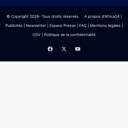
© Copyright 2026- Tous droits réservés
A propos d'Africa24
|
Publicités
|
Newsletter
|
Espace Presse
| FAQ
| Mentions légales
|
CGV
|
Politique de la confidentialité