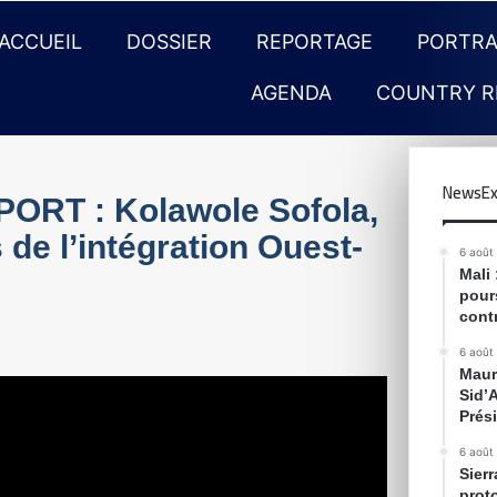
ACCUEIL
DOSSIER
REPORTAGE
PORTRA
AGENDA
COUNTRY R
NewsEx
RT : Kolawole Sofola,
e l’intégration Ouest-
6 août
Mali
pour
cont
6 août
Maur
Sid’
Prés
6 août
Sier
prot