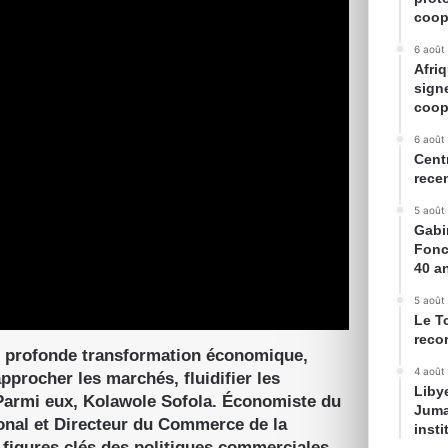
coop
6 août
Afriq
sign
coop
6 août
Cent
rece
5 août
Gabin
Fonc
40 a
5 août
Le T
reco
e profonde transformation économique,
4 août
procher les marchés, fluidifier les
Liby
. Parmi eux, Kolawole Sofola. Économiste du
Juma
nal et Directeur du Commerce de la
inst
 figures clés des politiques commerciales