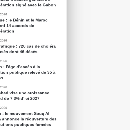
ération signé avec le Gabon
 2026
ue : le Bénin et le Maroc
ent 14 accords de
ération
 2026
rafrique : 720 cas de choléra
nsés dont 46 décès
 2026
 : l’âge d’accès à la
tion publique relevé de 35 à
ns
 2026
chad vise une croissance
rd de 7,3% d’ici 2027
 2026
e : le mouvement Souq Al-
 annonce la réouverture des
itutions publiques fermées