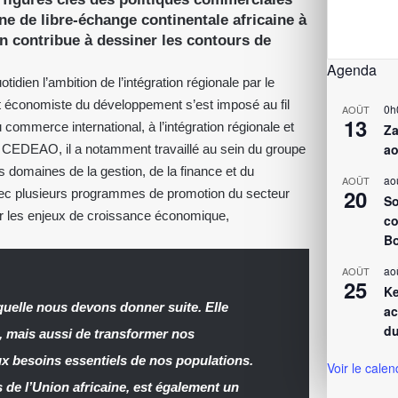
ne de libre-échange continentale africaine à
on contribue à dessiner les contours de
Agenda
idien l’ambition de l’intégration régionale par le
t économiste du développement s’est imposé au fil
0h
AOÛT
13
mmerce international, à l’intégration régionale et
Za
ao
a CEDEAO, il a notamment travaillé au sein du groupe
 domaines de la gestion, de la finance et du
ao
AOÛT
20
avec plusieurs programmes de promotion du secteur
So
ur les enjeux de croissance économique,
co
Bo
ao
AOÛT
25
Ke
quelle nous devons donner suite. Elle
ac
du
 mais aussi de transformer nos
x besoins essentiels de nos populations.
Voir le calen
s de l’Union africaine, est également un