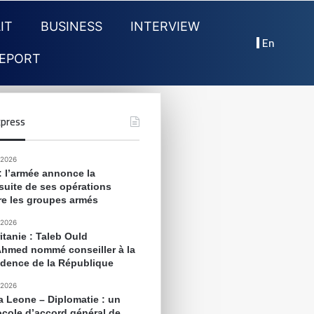
IT
BUSINESS
INTERVIEW
En
EPORT
press
 2026
 : l’armée annonce la
suite de ses opérations
re les groupes armés
 2026
itanie : Taleb Ould
Ahmed nommé conseiller à la
idence de la République
 2026
ra Leone – Diplomatie : un
ocole d’accord général de