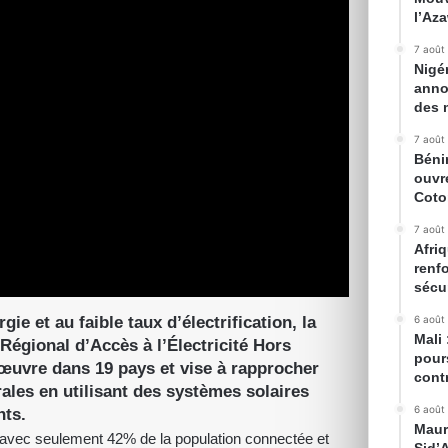
l’Az
7 août
Nigé
anno
des 
7 août
Béni
ouvr
Cot
7 août
Afriq
renfo
sécur
e et au faible taux d’électrification, la
6 août
Mali
Régional d’Accès à l’Électricité Hors
pour
vre dans 19 pays et vise à rapprocher
cont
rales en utilisant des systèmes solaires
6 août
ts.
Maur
st, avec seulement 42% de la population connectée et
Sid’