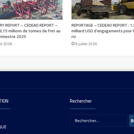
Y REPORT – CEDEAO REPORT –
REPORTAGE – CEDEAO REPORT : 1,
 3,15 millions de tonnes de fret au
milliard USD d’engagements pour la
rimestre 2025
riz
let 2026
6 juillet 2026
TION
Rechercher
QUE