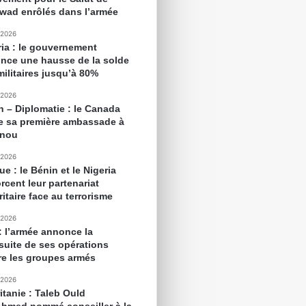
awad enrôlés dans l’armée
 2026
ria : le gouvernement
nce une hausse de la solde
militaires jusqu’à 80%
 2026
n – Diplomatie : le Canada
e sa première ambassade à
onou
 2026
ue : le Bénin et le Nigeria
rcent leur partenariat
itaire face au terrorisme
 2026
 : l’armée annonce la
suite de ses opérations
re les groupes armés
 2026
itanie : Taleb Ould
Ahmed nommé conseiller à la