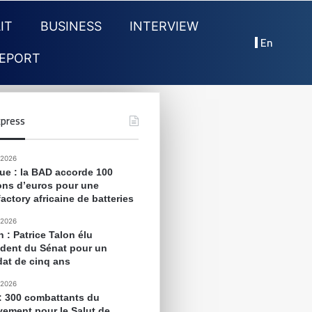
IT
BUSINESS
INTERVIEW
En
EPORT
press
 2026
que : la BAD accorde 100
ions d’euros pour une
actory africaine de batteries
 2026
 : Patrice Talon élu
ident du Sénat pour un
at de cinq ans
 2026
 : 300 combattants du
ement pour le Salut de