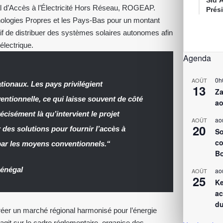
l d’Accès à l’Électricité Hors Réseau, ROGEAP.
Prés
nologies Propres et les Pays-Bas pour un montant
ctif de distribuer des systèmes solaires autonomes afin
électrique.
Agenda
0h
AOÛT
tionaux. Les pays privilégient
13
Za
ntionnelle, ce qui laisse souvent de côté
ao
écisément là qu’intervient le projet
ao
AOÛT
20
des solutions pour fournir l’accès à
So
co
s par les moyens conventionnels.“
Bo
énégal
ao
AOÛT
25
Ke
ac
du
créer un marché régional harmonisé pour l’énergie
 agit sur le cadre réglementaire, organise des