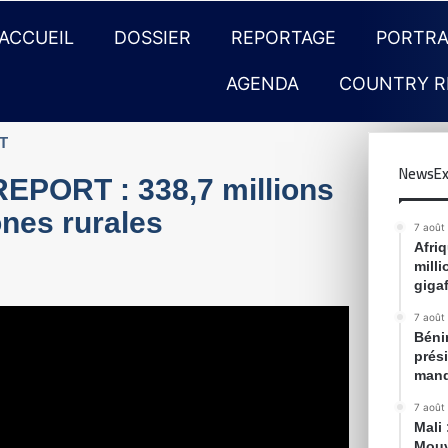
ACCUEIL
DOSSIER
REPORTAGE
PORTRA
AGENDA
COUNTRY R
T
NewsEx
ORT : 338,7 millions
ones rurales
7 août
Afri
mill
gigaf
7 août
Bénin
prés
mand
7 août
Mali
Mouv