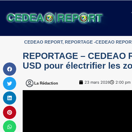
CEDEAO REPORT
,
REPORTAGE -CEDEAO REPOR
REPORTAGE – CEDEAO REP
USD pour électrifier les z
23 mars 2026
2:00 pm
La Rédaction