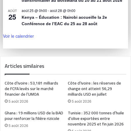
transfrontalier au Botswana du 20 au 21 août 2026
août 25 @ 0h00
-
août 28 @ 0h00
AOÛT
25
Kenya – Éducation : Nairobi accueille la 2e
Conférence de l’EAC du 25 au 28 août
Voir le calendrier
Articles similaires
Côte d’Ivoire : 53,181 milliards
Côte d’Ivoire : les réserves de
de FCFA levés sur le marché
change ont atteint 56,29
financier de l’UMOA
milliards USD en juillet
5 août 2026
5 août 2026
Ghana : 19 millions USD de la BAD
Tunisie : 352 000 tonnes d’huile
pour renforcer la filière rizicole
d’olive exportées entre
novembre 2025 et fin juin 2026
5 août 2026