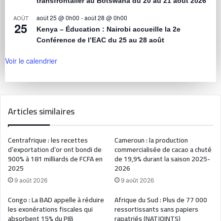
transfrontalier au Botswana du 20 au 21 août 2026
août 25 @ 0h00
-
août 28 @ 0h00
AOÛT
25
Kenya – Éducation : Nairobi accueille la 2e
Conférence de l’EAC du 25 au 28 août
Voir le calendrier
Articles similaires
Centrafrique : les recettes
Cameroun : la production
d’exportation d’or ont bondi de
commercialisée de cacao a chuté
900% à 181 milliards de FCFA en
de 19,9% durant la saison 2025-
2025
2026
9 août 2026
9 août 2026
Congo : La BAD appelle à réduire
Afrique du Sud : Plus de 77 000
les exonérations fiscales qui
ressortissants sans papiers
absorbent 15% du PIB
rapatriés (NATJOINTS)