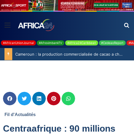
#AfricanUnionJournal
#AfreximbankTV
#Africa24Caribbean
#CedeaoReport
#Ma
Cameroun : la production commercialisée de cacao a chuté de 19,9% durant la saison 2025-2026
Fil d'Actualités
Centraafrique : 90 millions