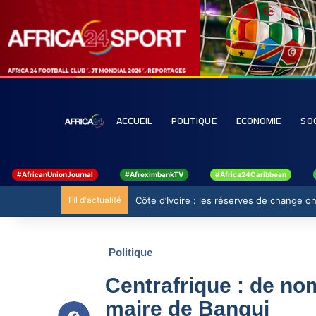
ACCUEIL
POLITIQUE
ECONOMIE
SO
#AfricanUnionJournal
#AfreximbankTV
#Africa24Caribbean
Fil d'actualité
Côte d’Ivoire : les réserves de change ont
Politique
Centrafrique : de no
maire de Bangui