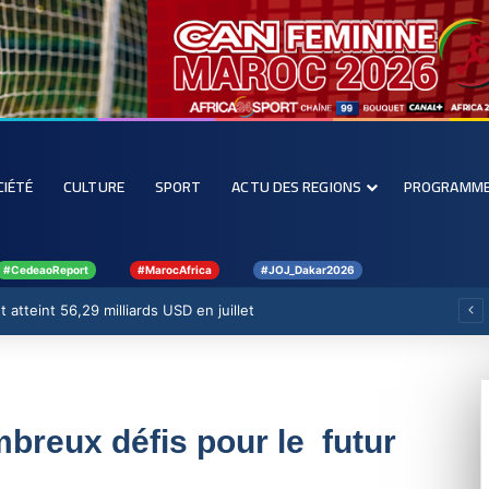
CIÉTÉ
CULTURE
SPORT
ACTU DES REGIONS
PROGRAMM
#CedeaoReport
#MarocAfrica
#JOJ_Dakar2026
 atteint 56,29 milliards USD en juillet
mbreux défis pour le futur