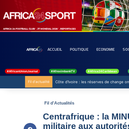
ACCUEIL
POLITIQUE
ECONOMIE
SO
#AfricanUnionJournal
#AfreximbankTV
#Africa24Caribbean
Fil d'actualité
Côte d’Ivoire : les réserves de change ont
Fil d'Actualités
Centrafrique : la MI
militaire aux autorit