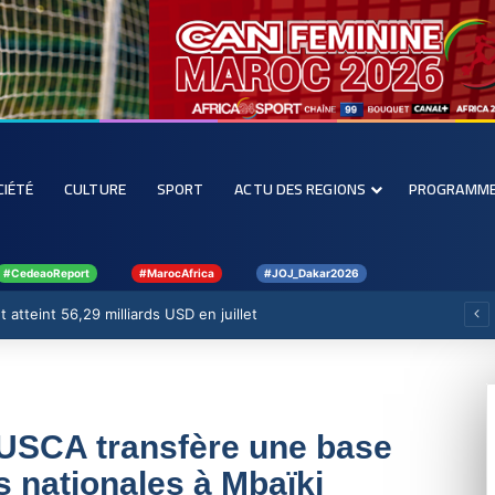
CIÉTÉ
CULTURE
SPORT
ACTU DES REGIONS
PROGRAMM
#CedeaoReport
#MarocAfrica
#JOJ_Dakar2026
 atteint 56,29 milliards USD en juillet
NUSCA transfère une base
és nationales à Mbaïki