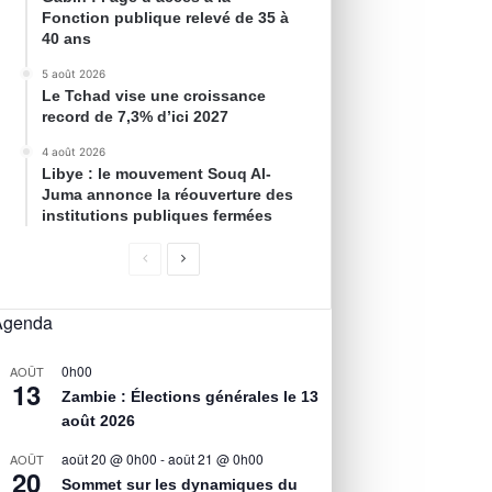
Fonction publique relevé de 35 à
40 ans
5 août 2026
Le Tchad vise une croissance
record de 7,3% d’ici 2027
4 août 2026
Libye : le mouvement Souq Al-
Juma annonce la réouverture des
institutions publiques fermées
Agenda
0h00
AOÛT
13
Zambie : Élections générales le 13
août 2026
août 20 @ 0h00
-
août 21 @ 0h00
AOÛT
20
Sommet sur les dynamiques du