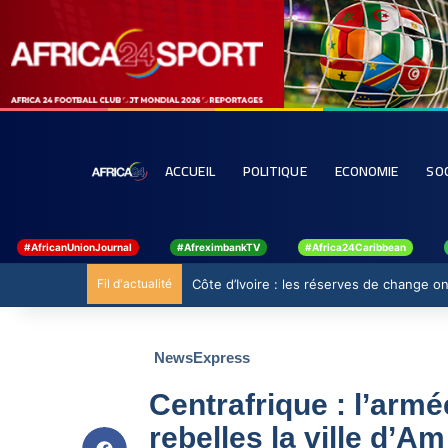
ACCUEIL
POLITIQUE
ECONOMIE
SO
#AfricanUnionJournal
#AfreximbankTV
#Africa24Caribbean
Fil d'actualité
Côte d’Ivoire : les réserves de change ont
NewsExpress
Centrafrique : l’armé
rebelles la ville d’A