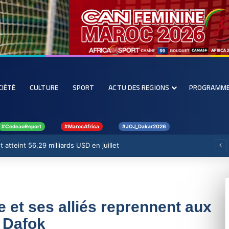
CIÉTÉ
CULTURE
SPORT
ACTU DES REGIONS
PROGRAMM
#CedeaoReport
#MarocAfrica
#JOJ_Dakar2026
 atteint 56,29 milliards USD en juillet
e et ses alliés reprennent aux
m Dafok