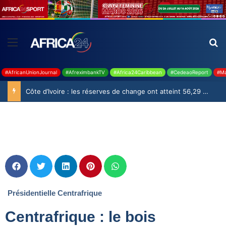
#AfricanUnionJournal
#AfreximbankTV
#Africa24Caribbean
#CedeaoReport
#Ma
Côte d’Ivoire : les réserves de change ont atteint 56,29 milliards USD en juillet
Présidentielle Centrafrique
Centrafrique : le bois