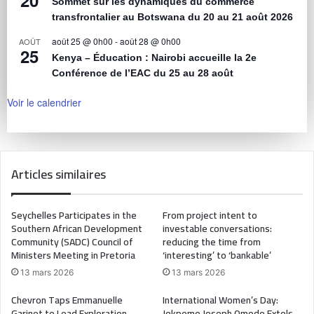
20
Sommet sur les dynamiques du commerce
transfrontalier au Botswana du 20 au 21 août 2026
août 25 @ 0h00
-
août 28 @ 0h00
AOÛT
25
Kenya – Éducation : Nairobi accueille la 2e
Conférence de l’EAC du 25 au 28 août
Voir le calendrier
Articles similaires
Seychelles Participates in the
From project intent to
Southern African Development
investable conversations:
Community (SADC) Council of
reducing the time from
Ministers Meeting in Pretoria
‘interesting’ to ‘bankable’
13 mars 2026
13 mars 2026
Chevron Taps Emmanuelle
International Women’s Day:
Garinet to Lead Exploration
Jokpeme Joseph Omode Extols