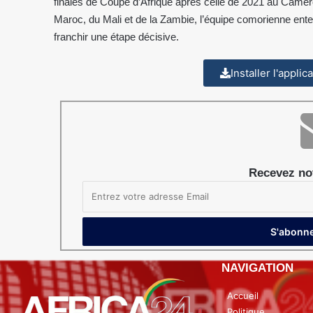
finales de Coupe d’Afrique après celle de 2021 au Came
Maroc, du Mali et de la Zambie, l’équipe comorienne ente
franchir une étape décisive.
Installer l'appli
Recevez not
NAVIGATION
Accueil
Politique