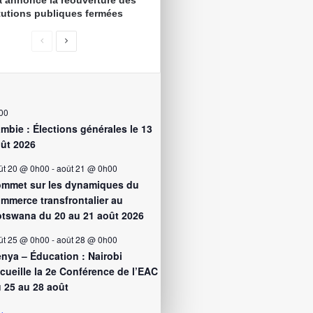
 annonce la réouverture des
itutions publiques fermées
00
mbie : Élections générales le 13
ût 2026
ût 20 @ 0h00
-
août 21 @ 0h00
mmet sur les dynamiques du
mmerce transfrontalier au
tswana du 20 au 21 août 2026
ût 25 @ 0h00
-
août 28 @ 0h00
nya – Éducation : Nairobi
cueille la 2e Conférence de l’EAC
 25 au 28 août