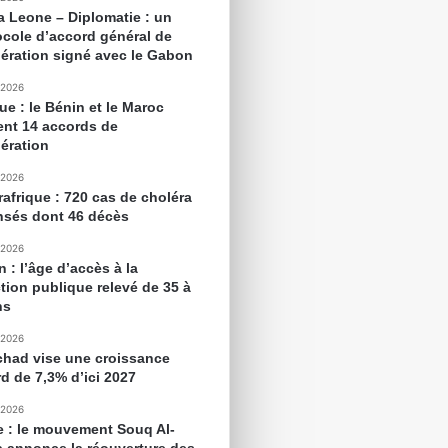
ra Leone – Diplomatie : un
ocole d’accord général de
ération signé avec le Gabon
 2026
ue : le Bénin et le Maroc
ent 14 accords de
ération
 2026
rafrique : 720 cas de choléra
nsés dont 46 décès
 2026
 : l’âge d’accès à la
tion publique relevé de 35 à
ns
 2026
chad vise une croissance
rd de 7,3% d’ici 2027
 2026
e : le mouvement Souq Al-