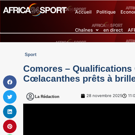
Accueil
Politique
Econo
Chaînes
en direct
AF
Sport
Comores – Qualifications 
Cœlacanthes prêts à brill
28 novembre 2025
11:
La Rédaction