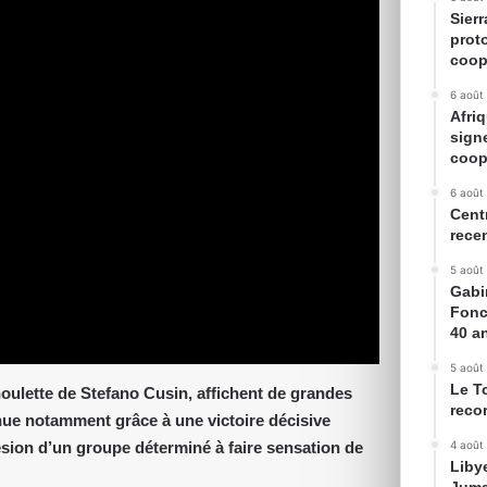
Sier
prot
coop
6 août
Afriq
sign
coop
6 août
Cent
rece
5 août
Gabin
Fonc
40 a
5 août
Le T
houlette de Stefano Cusin, affichent de grandes
reco
nue notamment grâce à une victoire décisive
hésion d’un groupe déterminé à faire sensation de
4 août
Liby