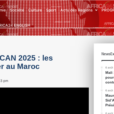
mie
Société
Culture
Sport
Actu des Regions
PROG
RICA24 ENGLISH
NewsEx
CAN 2025 : les
er au Maroc
6 août
Mali
pour
03 pm
cont
6 août
Maur
Sid’
Prés
6 août