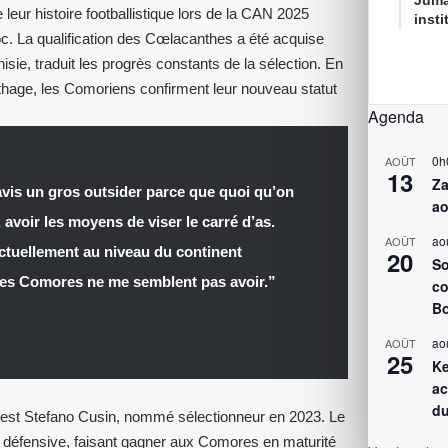
Juma
eur histoire footballistique lors de la CAN 2025
inst
. La qualification des Cœlacanthes a été acquise
nisie, traduit les progrès constants de la sélection. En
rthage, les Comoriens confirment leur nouveau statut
Agenda
0h
AOÛT
13
Za
vis un gros outsider parce que quoi qu’on
ao
 avoir les moyens de viser le carré d’as.
ao
AOÛT
ctuellement au niveau du continent
20
So
e les Comores ne me semblent pas avoir.”
co
Bo
ao
AOÛT
25
Ke
ac
du
e est Stefano Cusin, nommé sélectionneur en 2023. Le
ueur défensive, faisant gagner aux Comores en maturité