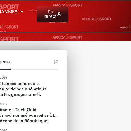
RAMMES
En
direct
press
 2026
 : l’armée annonce la
suite de ses opérations
re les groupes armés
 2026
itanie : Taleb Ould
Ahmed nommé conseiller à la
idence de la République
 2026