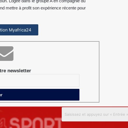
roun. Logée dans le groupe A en compagnie du
nd mettre à profit son expérience récente pour
cation Myafrica24
re newsletter