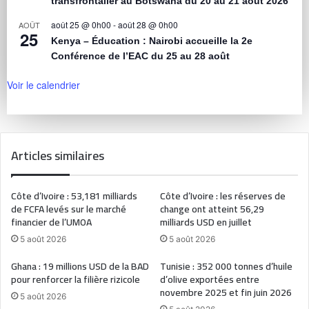
transfrontalier au Botswana du 20 au 21 août 2026
août 25 @ 0h00
-
août 28 @ 0h00
AOÛT
25
Kenya – Éducation : Nairobi accueille la 2e
Conférence de l’EAC du 25 au 28 août
Voir le calendrier
Articles similaires
Côte d’Ivoire : 53,181 milliards
Côte d’Ivoire : les réserves de
de FCFA levés sur le marché
change ont atteint 56,29
financier de l’UMOA
milliards USD en juillet
5 août 2026
5 août 2026
Ghana : 19 millions USD de la BAD
Tunisie : 352 000 tonnes d’huile
pour renforcer la filière rizicole
d’olive exportées entre
novembre 2025 et fin juin 2026
5 août 2026