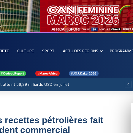
CIÉTÉ
CULTURE
SPORT
ACTU DES REGIONS
PROGRAMM
#CedeaoReport
#MarocAfrica
#JOJ_Dakar2026
 atteint 56,29 milliards USD en juillet
 recettes pétrolières fait
édent commercial