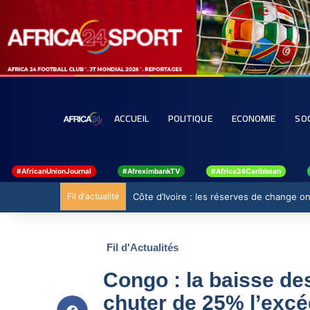
ACCUEIL
POLITIQUE
ECONOMIE
SO
#AfricanUnionJournal
#AfreximbankTV
#Africa24Caribbean
Fil d'actualité
Côte d’Ivoire : les réserves de change ont
Fil d'Actualités
Congo : la baisse des
chuter de 25% l’exc