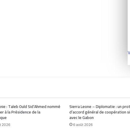
V
nie : Taleb Ould Sid’Ahmed nommé
Sierra Leone – Diplomatie : un pro
ler à la Présidence de la
d’accord général de coopération s
ique
avec le Gabon
t 2026
6 août 2026