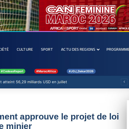
CIÉTÉ
CULTURE
SPORT
ACTU DES REGIONS
PROGRAMM
#CedeaoReport
#MarocAfrica
#JOJ_Dakar2026
 atteint 56,29 milliards USD en juillet
ent approuve le projet de loi
e minier