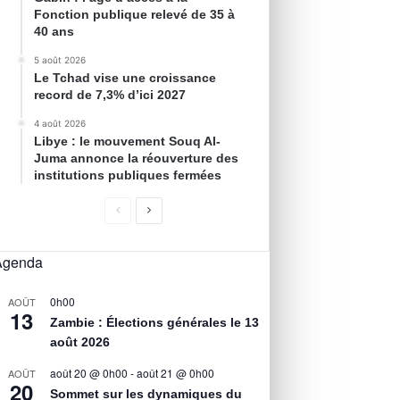
Fonction publique relevé de 35 à
40 ans
5 août 2026
Le Tchad vise une croissance
record de 7,3% d’ici 2027
4 août 2026
Libye : le mouvement Souq Al-
Juma annonce la réouverture des
institutions publiques fermées
Agenda
0h00
AOÛT
13
Zambie : Élections générales le 13
août 2026
août 20 @ 0h00
-
août 21 @ 0h00
AOÛT
20
Sommet sur les dynamiques du