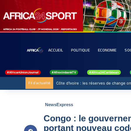
ACCUEIL
POLITIQUE
ECONOMIE
SO
#AfricanUnionJournal
#AfreximbankTV
#Africa24Caribbean
Fil d'actualité
Côte d’Ivoire : les réserves de change ont
NewsExpress
Congo : le gouvernem
portant nouveau cod