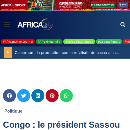
#AfricanUnionJournal
#AfreximbankTV
#Africa24Caribbean
#CedeaoReport
#Ma
Cameroun : la production commercialisée de cacao a chuté de 19,9% durant la saison 2025-2026
Politique
Congo : le président Sassou