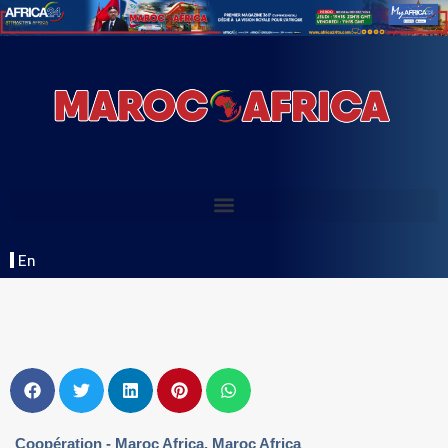
En
Coopération - Maroc Africa
,
Maroc Africa