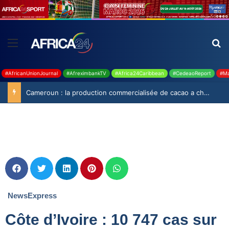
#AfricanUnionJournal
#AfreximbankTV
#Africa24Caribbean
#CedeaoReport
#Ma
Cameroun : la production commercialisée de cacao a chuté de 19,9% durant la saison 2025-2026
NewsExpress
Côte d’Ivoire : 10 747 cas sur