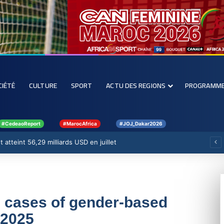
CIÉTÉ
CULTURE
SPORT
ACTU DES REGIONS
PROGRAMM
#CedeaoReport
#MarocAfrica
#JOJ_Dakar2026
 atteint 56,29 milliards USD en juillet
47 cases of gender-based
 2025