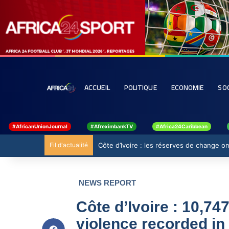
ACCUEIL
POLITIQUE
ECONOMIE
SO
#AfricanUnionJournal
#AfreximbankTV
#Africa24Caribbean
Fil d'actualité
Côte d’Ivoire : les réserves de change ont
NEWS REPORT
Côte d’Ivoire : 10,7
violence recorded in