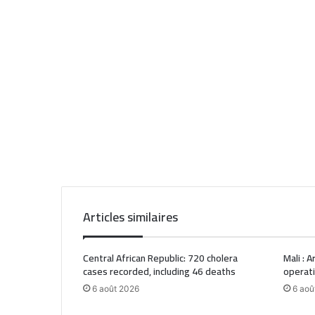
Articles similaires
Central African Republic: 720 cholera
Mali : 
cases recorded, including 46 deaths
operat
6 août 2026
6 aoû