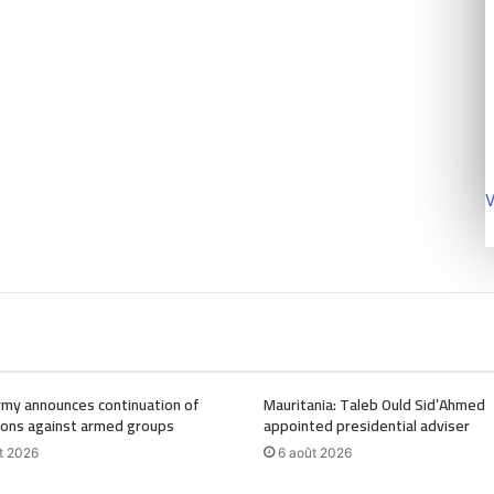
V
Army announces continuation of
Mauritania: Taleb Ould Sid’Ahmed
ions against armed groups
appointed presidential adviser
t 2026
6 août 2026