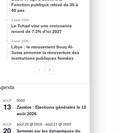
Fonction publique relevé de 35 à
40 ans
5 août 2026
Le Tchad vise une croissance
record de 7,3% d’ici 2027
4 août 2026
Libye : le mouvement Souq Al-
Juma annonce la réouverture des
institutions publiques fermées
Agenda
0h00
AOÛT
13
Zambie : Élections générales le 13
août 2026
août 20 @ 0h00
-
août 21 @ 0h00
AOÛT
20
Sommet sur les dynamiques du