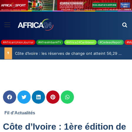
#AfricanUnionJournal
#AfreximbankTV
#Africa24Caribbean
#CedeaoReport
#Ma
Côte d’Ivoire : les réserves de change ont atteint 56,29 milliards USD en juillet
Fil d'Actualités
Côte d’Ivoire : 1ère édition de