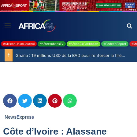
#AfricanUnionJournal
#AfreximbankTV
#Africa24Caribbean
#CedeaoReport
#Ma
Ghana : 19 millions USD de la BAD pour renforcer la filière rizicole
NewsExpress
Côte d’Ivoire : Alassane