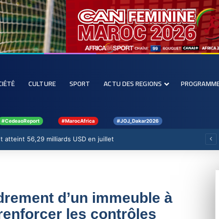
CIÉTÉ
CULTURE
SPORT
ACTU DES REGIONS
PROGRAMM
#CedeaoReport
#MarocAfrica
#JOJ_Dakar2026
 atteint 56,29 milliards USD en juillet
ndrement d’un immeuble à
renforcer les contrôles