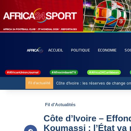
ACCUEIL
POLITIQUE
ECONOMIE
SO
#AfricanUnionJournal
#AfreximbankTV
#Africa24Caribbean
Fil d'actualité
Côte d’Ivoire : les réserves de change ont
Fil d'Actualités
Côte d’Ivoire – Effo
Koumassi : l’État va 