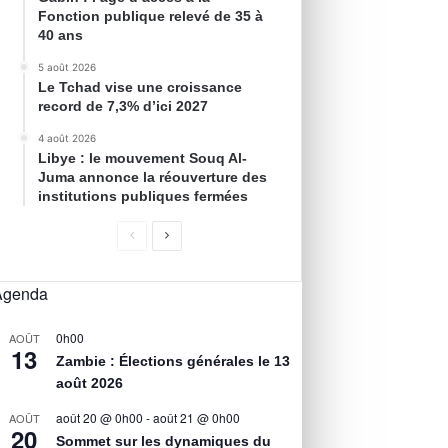
Fonction publique relevé de 35 à
40 ans
5 août 2026
Le Tchad vise une croissance
record de 7,3% d’ici 2027
4 août 2026
Libye : le mouvement Souq Al-
Juma annonce la réouverture des
institutions publiques fermées
Agenda
0h00
AOÛT
13
Zambie : Élections générales le 13
août 2026
août 20 @ 0h00
-
août 21 @ 0h00
AOÛT
20
Sommet sur les dynamiques du