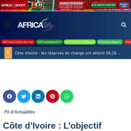
#AfricanUnionJournal
#AfreximbankTV
#Africa24Caribbean
#CedeaoReport
#Ma
Côte d’Ivoire : les réserves de change ont atteint 56,29 milliards USD en juillet
Fil d'Actualités
Côte d’Ivoire : L’objectif