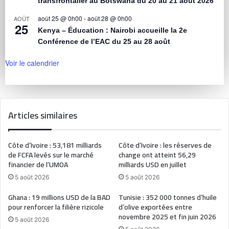
transfrontalier au Botswana du 20 au 21 août 2026
août 25 @ 0h00
-
août 28 @ 0h00
AOÛT
25
Kenya – Éducation : Nairobi accueille la 2e
Conférence de l’EAC du 25 au 28 août
Voir le calendrier
Articles similaires
Côte d’Ivoire : 53,181 milliards
Côte d’Ivoire : les réserves de
de FCFA levés sur le marché
change ont atteint 56,29
financier de l’UMOA
milliards USD en juillet
5 août 2026
5 août 2026
Ghana : 19 millions USD de la BAD
Tunisie : 352 000 tonnes d’huile
pour renforcer la filière rizicole
d’olive exportées entre
novembre 2025 et fin juin 2026
5 août 2026