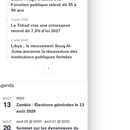
Fonction publique relevé de 35 à
40 ans
5 août 2026
Le Tchad vise une croissance
record de 7,3% d’ici 2027
4 août 2026
Libye : le mouvement Souq Al-
Juma annonce la réouverture des
institutions publiques fermées
Agenda
0h00
AOÛT
13
Zambie : Élections générales le 13
août 2026
août 20 @ 0h00
-
août 21 @ 0h00
AOÛT
20
Sommet sur les dynamiques du