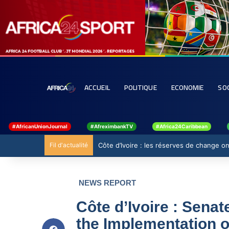
ACCUEIL
POLITIQUE
ECONOMIE
SO
#AfricanUnionJournal
#AfreximbankTV
#Africa24Caribbean
Fil d'actualité
Côte d’Ivoire : les réserves de change ont
NEWS REPORT
Côte d’Ivoire : Sena
the Implementation 