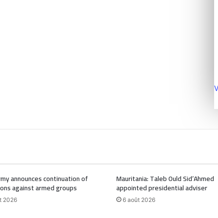
V
Army announces continuation of
Mauritania: Taleb Ould Sid’Ahmed
ions against armed groups
appointed presidential adviser
t 2026
6 août 2026