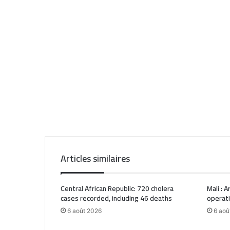
Articles similaires
Central African Republic: 720 cholera
Mali : 
cases recorded, including 46 deaths
operat
6 août 2026
6 aoû