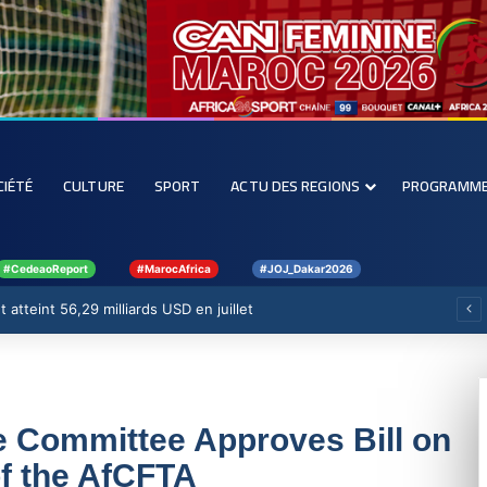
CIÉTÉ
CULTURE
SPORT
ACTU DES REGIONS
PROGRAMM
#CedeaoReport
#MarocAfrica
#JOJ_Dakar2026
 atteint 56,29 milliards USD en juillet
te Committee Approves Bill on
of the AfCFTA