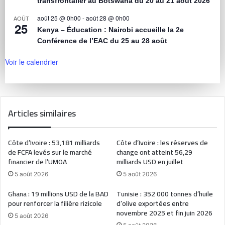
transfrontalier au Botswana du 20 au 21 août 2026
août 25 @ 0h00
-
août 28 @ 0h00
AOÛT
25
Kenya – Éducation : Nairobi accueille la 2e
Conférence de l’EAC du 25 au 28 août
Voir le calendrier
Articles similaires
Côte d’Ivoire : 53,181 milliards
Côte d’Ivoire : les réserves de
de FCFA levés sur le marché
change ont atteint 56,29
financier de l’UMOA
milliards USD en juillet
5 août 2026
5 août 2026
Ghana : 19 millions USD de la BAD
Tunisie : 352 000 tonnes d’huile
pour renforcer la filière rizicole
d’olive exportées entre
novembre 2025 et fin juin 2026
5 août 2026