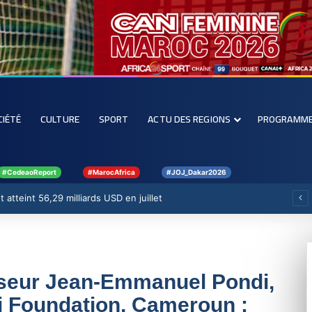
CIÉTÉ
CULTURE
SPORT
ACTU DES REGIONS
PROGRAMM
#CedeaoReport
#MarocAfrica
#JOJ_Dakar2026
 atteint 56,29 milliards USD en juillet
seur Jean-Emmanuel Pondi,
i Foundation, Cameroun :