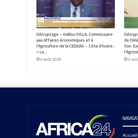
Décryptage – Kalilou SYLLA, Commissaire
Décryp
aux Affaires économiques et à
de Délé
l’Agriculture de la CEDEAO – Côte d’Ivoire :
Son Exc
« La…
l’Agricu
6 août 2026
5 aoû
NAVIGA
Accueil