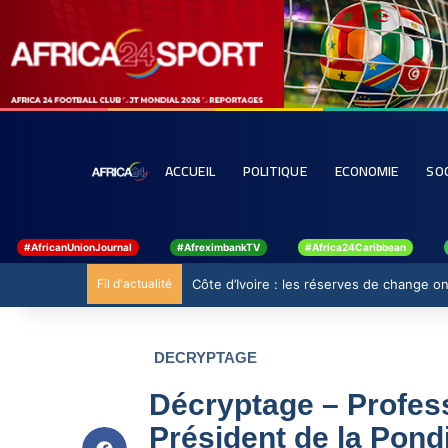
ACCUEIL
POLITIQUE
ECONOMIE
SO
#AfricanUnionJournal
#AfreximbankTV
#Africa24Caribbean
Fil d'actualité
Côte d’Ivoire : les réserves de change ont
DECRYPTAGE
Décryptage – Profes
Président de la Pond