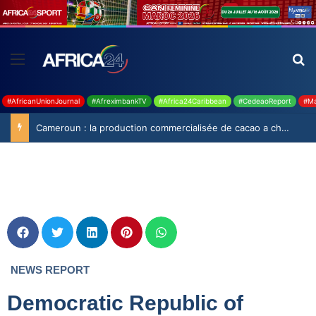
#AfricanUnionJournal
#AfreximbankTV
#Africa24Caribbean
#CedeaoReport
#Ma
Cameroun : la production commercialisée de cacao a chuté de 19,9% durant la saison 2025-2026
NEWS REPORT
Democratic Republic of