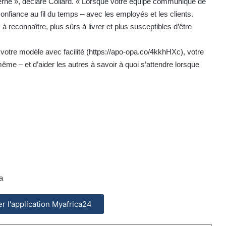
nterne », déclare Collard. « Lorsque votre équipe communique de
confiance au fil du temps – avec les employés et les clients.
à reconnaître, plus sûrs à livrer et plus susceptibles d’être
votre modèle avec facilité (
https://apo-opa.co/4kkhHXc
), votre
me – et d’aider les autres à savoir à quoi s’attendre lorsque
a
ler l'application Myafrica24