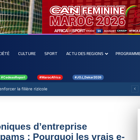
CIÉTÉ
CULTURE
SPORT
ACTU DES REGIONS
PROGRAMM
#CedeaoReport
#MarocAfrica
#JOJ_Dakar2026
forcer la filière rizicole
oniques d’entreprise
pams : Pourquoi les vrais e-