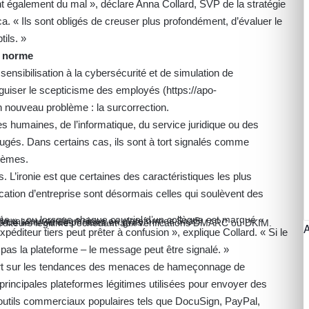
nt également du mal », déclare Anna Collard, SVP de la stratégie
. « Ils sont obligés de creuser plus profondément, d’évaluer le
tils. »
a norme
ensibilisation à la cybersécurité et de simulation de
guiser le scepticisme des employés (
https://apo-
n nouveau problème : la surcorrection.
s humaines, de l’informatique, du service juridique ou des
ugés. Dans certains cas, ils sont à tort signalés comme
tèmes.
. L’ironie est que certaines des caractéristiques les plus
cation d’entreprise sont désormais celles qui soulèvent des
s de ressources humaines ou plateformes SaaS.
 ».
op de liens ou de phrases en gras.
péditeurs légitimes échouant aux vérifications DMARC ou DKIM.
péditeur tiers peut prêter à confusion », explique Collard. « Si le
pas la plateforme – le message peut être signalé. »
port sur les tendances des menaces de hameçonnage de
5 principales plateformes légitimes utilisées pour envoyer des
utils commerciaux populaires tels que DocuSign, PayPal,