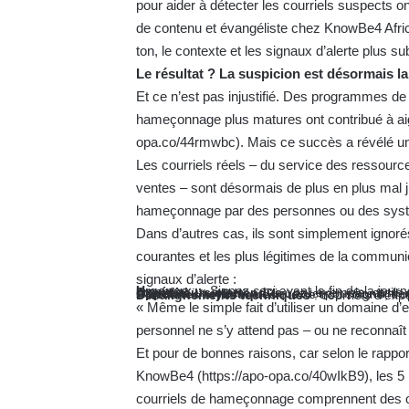
pour aider à détecter les courriels suspects o
de contenu et évangéliste chez KnowBe4 Africa
ton, le contexte et les signaux d’alerte plus sub
Le résultat ? La suspicion est désormais l
Et ce n’est pas injustifié. Des programmes de s
hameçonnage plus matures ont contribué à ai
opa.co/44rmwbc
). Mais ce succès a révélé u
Les courriels réels – du service des ressource
ventes – sont désormais de plus en plus mal j
hameçonnage par des personnes ou des sys
Dans d’autres cas, ils sont simplement ignorés
courantes et les plus légitimes de la communi
signaux d’alerte :
Urgence
: « Signez ceci avant la fin de la journée » ; ou lorsque chaque courriel d’un collègue est marqué « urgent ».
Expéditeurs inattendus
: par exemple, outil
Appels à l’action
: « Cliquez ici pour confirmer
Curiosités stylistiques
: texte trop soigné, tr
Désalignements techniques
: courriels d’ex
« Même le simple fait d’utiliser un domaine d’ex
personnel ne s’y attend pas – ou ne reconnaît 
Et pour de bonnes raisons, car selon le rap
KnowBe4 (
https://apo-opa.co/40wIkB9
), les 
courriels de hameçonnage comprennent des o