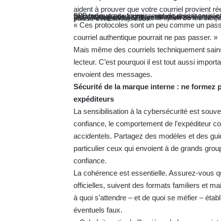
aident à prouver que votre courriel provient r
SPF indique aux fournisseurs de messagerie quels serveurs sont autorisés à envoyer des courriels e
DKIM ajoute une signature numérique à vos courriels pour prouver qu’ils proviennent réellement de vous et n’ont pas été modifiés en cours de route.
DMARC regroupe SPF et DKIM en définissant des règles sur ce qu’il faut faire avec les courriels suspects (comme les envoyer dans le spam ou les bloquer) et envoie des rapports à votre équipe informatique afin qu’elle puisse détecter les abus.
« Ces protocoles sont un peu comme un pass
courriel authentique pourrait ne pas passer. »
Mais même des courriels techniquement sains 
lecteur. C’est pourquoi il est tout aussi impo
envoient des messages.
Sécurité de la marque interne : ne formez 
expéditeurs
La sensibilisation à la cybersécurité est souven
confiance, le comportement de l’expéditeur co
accidentels. Partagez des modèles et des gui
particulier ceux qui envoient à de grands gr
confiance.
La cohérence est essentielle. Assurez-vous
officielles, suivent des formats familiers et 
à quoi s’attendre – et de quoi se méfier – étab
éventuels faux.