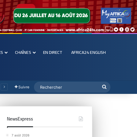
ES
CHAÎNES
EN DIRECT
AFRICA24 ENGLISH
Suivre
NewsExpress
7 août 2026