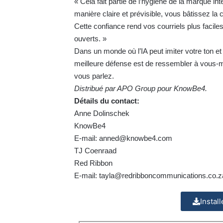
« Cela fait partie de l’hygiène de la marque i
manière claire et prévisible, vous bâtissez la 
Cette confiance rend vos courriels plus faciles 
ouverts. »
Dans un monde où l’IA peut imiter votre ton et 
meilleure défense est de ressembler à vous-mê
vous parlez.
Distribué par APO Group pour KnowBe4.
Détails du contact:
Anne Dolinschek
KnowBe4
E-mail:
anned@knowbe4.com
TJ Coenraad
Red Ribbon
E-mail:
tayla@redribboncommunications.co.z
Instal