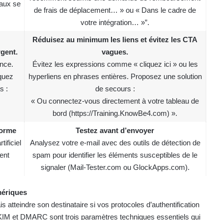
iaux se
de frais de déplacement… » ou « Dans le cadre de
votre intégration… »”.
Réduisez au minimum les liens et évitez les CTA
rgent.
vagues.
ence.
Évitez les expressions comme « cliquez ici » ou les
iquez
hyperliens en phrases entières. Proposez une solution
s :
de secours :
« Ou connectez-vous directement à votre tableau de
bord (
https://Training.KnowBe4.com
) ».
forme
Testez avant d’envoyer
tificiel
Analysez votre e-mail avec des outils de détection de
ent
spam pour identifier les éléments susceptibles de le
signaler (
Mail-Tester.com
ou
GlockApps.com
).
mériques
 atteindre son destinataire si vos protocoles d’authentification
KIM et DMARC sont trois paramètres techniques essentiels qui