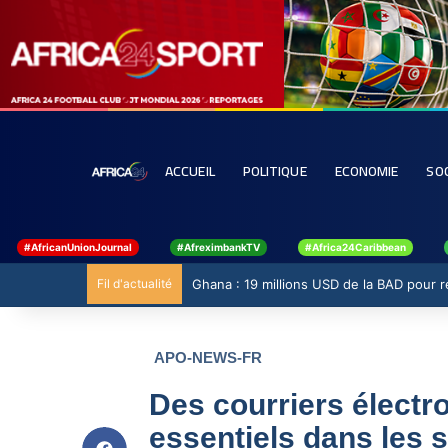
ACCUEIL
POLITIQUE
ECONOMIE
SO
#AfricanUnionJournal
#AfreximbankTV
#Africa24Caribbean
Fil d'actualité
Ghana : 19 millions USD de la BAD pour ren
APO-NEWS-FR
Des courriers électr
essentiels dans les s