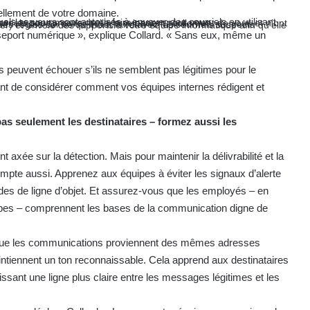
éellement de votre domaine.
n utilisant votre nom de domaine — aidant ainsi à empêcher les spammeurs de se faire passer pour vous.
eport numérique », explique Collard. « Sans eux, même un
peuvent échouer s’ils ne semblent pas légitimes pour le
rtant de considérer comment vos équipes internes rédigent et
pas seulement les destinataires – formez aussi les
t axée sur la détection. Mais pour maintenir la délivrabilité et la
mpte aussi. Apprenez aux équipes à éviter les signaux d’alerte
des de ligne d’objet. Et assurez-vous que les employés – en
oupes – comprennent les bases de la communication digne de
 que les communications proviennent des mêmes adresses
maintiennent un ton reconnaissable. Cela apprend aux destinataires
lissant une ligne plus claire entre les messages légitimes et les