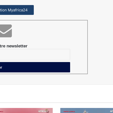
cation Myafrica24
re newsletter