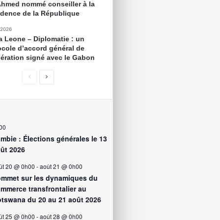
Ahmed nommé conseiller à la
idence de la République
 2026
ra Leone – Diplomatie : un
ocole d’accord général de
ération signé avec le Gabon
00
mbie : Élections générales le 13
ût 2026
ût 20 @ 0h00
-
août 21 @ 0h00
mmet sur les dynamiques du
mmerce transfrontalier au
tswana du 20 au 21 août 2026
ût 25 @ 0h00
-
août 28 @ 0h00