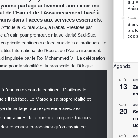
Sid’
oyaume partage activement son expertise
Prés
al de l’Eau et de l’Assainissement basé à
6 août
ains dans l’accès aux services essentiels.
Sier
’Afrique le 25 mai 2026, à Rabat. Présidée par
prot
e africain pour promouvoir la solidarité Sud-Sud.
coop
en priorité continentale face aux défis climatiques. Le
titut International de l’Eau et de l’Assainissement.
d-Sud impulsée par le Roi Mohammed VI. La célébration
Agenda
pour la stabilité et la prospérité de l’Afrique.
0h
AOÛT
13
Za
’eau au niveau du continent. D’ailleurs le
ao
s il fait face. Le Maroc a sa propre réalité et
ao
AOÛT
saye de partager son expérience avec ses
20
So
s migratoires, le terrorisme. on parle toujours
co
Bo
r des réponses marocaines qu’on essaie de
ao
AOÛT