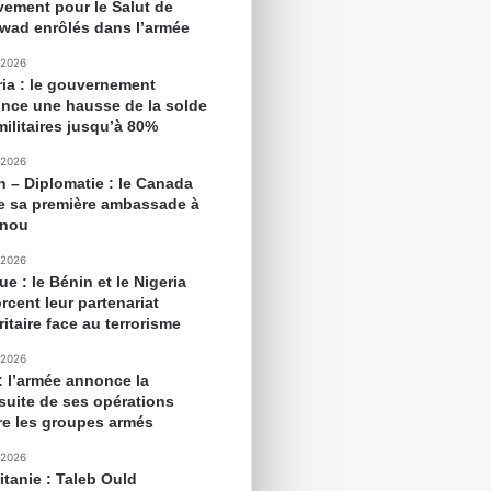
ement pour le Salut de
awad enrôlés dans l’armée
 2026
ria : le gouvernement
nce une hausse de la solde
militaires jusqu’à 80%
 2026
n – Diplomatie : le Canada
e sa première ambassade à
onou
 2026
ue : le Bénin et le Nigeria
rcent leur partenariat
itaire face au terrorisme
 2026
 : l’armée annonce la
suite de ses opérations
re les groupes armés
 2026
itanie : Taleb Ould