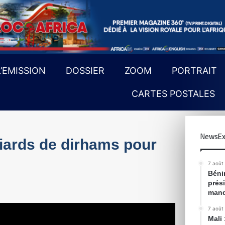
L’EMISSION
DOSSIER
ZOOM
PORTRAIT
CARTES POSTALES
NewsEx
liards de dirhams pour
7 août
Bénin
prés
mand
7 août
Mali