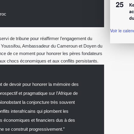
25
Ke
ac
aroc
du
Voir le calen
servi de tribune pour réaffirmer l’engagement du
dou Youssifou, Ambassadeur du Cameroun et Doyen du
tance de ce moment pour honorer les pères fondateurs
 aux chocs économiques et aux conflits persistants.
ent de devoir pour honorer la mémoire des
 prospectif et pragmatique sur l’Afrique de
Nonobstant la conjoncture très souvent
flits interafricains qui plombent les
s économiques et financiers dus à des
ine se construit progressivement.”