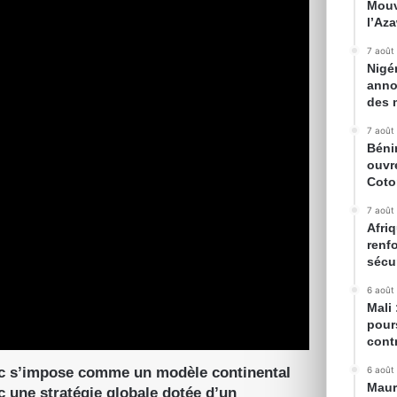
Mouv
l’Az
7 août
Nigé
anno
des 
7 août
Béni
ouvr
Cot
7 août
Afriq
renfo
sécur
6 août
Mali
pour
cont
roc s’impose comme un modèle continental
6 août
Maur
c une stratégie globale dotée d’un