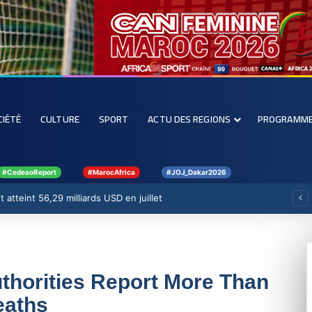
CIÉTÉ
CULTURE
SPORT
ACTU DES REGIONS
PROGRAMM
#CedeaoReport
#MarocAfrica
#JOJ_Dakar2026
 atteint 56,29 milliards USD en juillet
thorities Report More Than
eaths