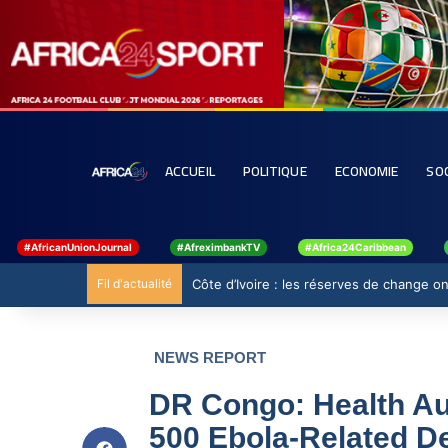
ACCUEIL
POLITIQUE
ECONOMIE
SO
#AfricanUnionJournal
#AfreximbankTV
#Africa24Caribbean
Fil d'actualité
Côte d’Ivoire : les réserves de change ont
NEWS REPORT
DR Congo: Health Au
500 Ebola-Related D