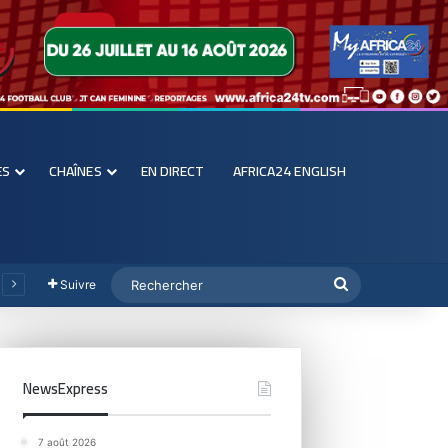
ES
CHAÎNES
EN DIRECT
AFRICA24 ENGLISH
Suivre
NewsExpress
7 août 2026