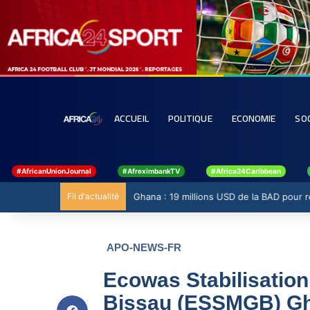
ACCUEIL
POLITIQUE
ECONOMIE
SO
#AfricanUnionJournal
#AfreximbankTV
#Africa24Caribbean
Fil d'actualité
Ghana : 19 millions USD de la BAD pour ren
APO-NEWS-FR
Ecowas Stabilisation
Bissau (ESSMGB) G