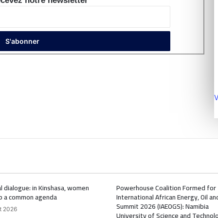
cevez notre newsletter
V
l dialogue: in Kinshasa, women
Powerhouse Coalition Formed for
p a common agenda
International African Energy, Oil a
Summit 2026 (IAEOGS): Namibia
t 2026
University of Science and Technol