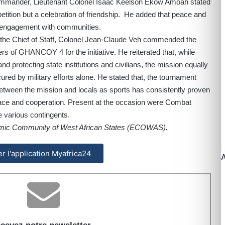
mmander, Lieutenant Colonel Isaac Keelson Ekow Amoah stated
petition but a celebration of friendship. He added that peace and
l engagement with communities.
the Chief of Staff, Colonel Jean-Claude Veh commended the
 of GHANCOY 4 for the initiative. He reiterated that, while
rotecting state institutions and civilians, the mission equally
ured by military efforts alone. He stated that, the tournament
 between the mission and locals as sports has consistently proven
peace and cooperation. Present at the occasion were Combat
various contingents.
omic Community of West African States (ECOWAS).
ler l'application Myafrica24