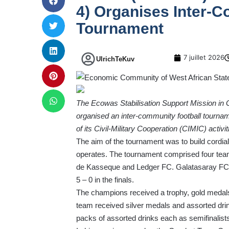
4) Organises Inter-C
Tournament
7 juillet 2026
UlrichTeKuv
The Ecowas Stabilisation Support Mission
organised an inter-community football tournam
of its Civil-Military Cooperation (CIMIC) activit
The aim of the tournament was to build cordi
operates. The tournament comprised four te
de Kasseque and Ledger FC. Galatasaray FC 
5 – 0 in the finals.
The champions received a trophy, gold medal
team received silver medals and assorted d
packs of assorted drinks each as semifinalist