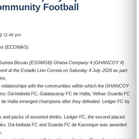
ommunity Football
12:46 pm
 in Guinea Bissau (ESSMGB) Ghana Company 4 (GHANCOY 4)
ent at the Estadio Lino Correia on Saturday 4 July 2026 as part
ies.
al relationships with the communities within which the GHANCOY
ams: Gā-biafada FC, Galatasaray FC de Hafia, Velhas Guarda FC
de Hafia emerged champions after they defeated Ledger FC by
s and packs of assorted drinks. Ledger FC, the second placed
rinks. Gā-biafada FC and Guarda FC de Kasseque was awarded
s.