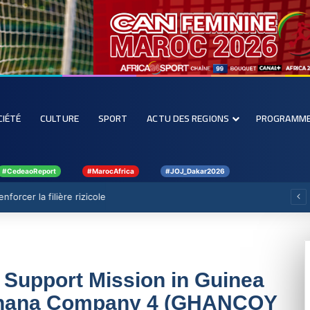
CIÉTÉ
CULTURE
SPORT
ACTU DES REGIONS
PROGRAMM
#CedeaoReport
#MarocAfrica
#JOJ_Dakar2026
forcer la filière rizicole
 Support Mission in Guinea
hana Company 4 (GHANCOY