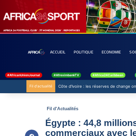
ACCUEIL
POLITIQUE
ECONOMIE
SO
#AfricanUnionJournal
#AfreximbankTV
#Africa24Caribbean
Fil d'actualité
Côte d’Ivoire : les réserves de change ont
Fil d'Actualités
Égypte : 44,8 millio
commerciaux avec le