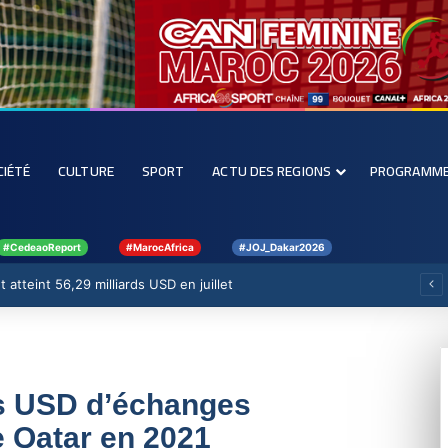
CIÉTÉ
CULTURE
SPORT
ACTU DES REGIONS
PROGRAMM
#CedeaoReport
#MarocAfrica
#JOJ_Dakar2026
 atteint 56,29 milliards USD en juillet
ns USD d’échanges
 Qatar en 2021